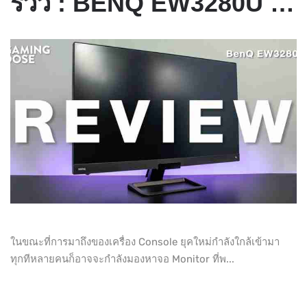
รีวิว : BENQ EW3280U จอมอนิเตอร์ 32 นิ้ว 4K ตัวจบครบทุกความบันเทิง
ในขณะที่การมาถึงของเครื่อง Console ยุคใหม่กำลังใกล้เข้ามา
ทุกทีหลายคนก็อาจจะกำลังมองหาจอ Monitor ที่พ...