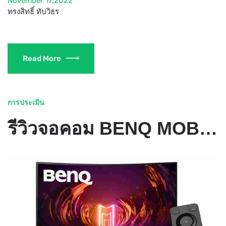
November 17,2022
ทรงสิทธิ์ ทับวิธร
Read More
การประเมิน
รีวิวจอคอม BENQ MOBIUZ EX3415R จอ 34 นิ้ว ตัวจบของสายเกม…งบถึงต้องจัด !!